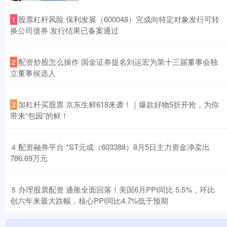
​股票杠杆风险 保利发展（600048）完成向特定对象发行可转
1
换公司债券 发行结果已备案通过
​配资炒股怎么操作 国金证券提名刘运宏为第十三届董事会独
2
立董事候选人
​加杠杆买股票 京东生鲜618来袭！｜爆款好物5折开抢，为你
3
带来“包园”的鲜！
​配资融券平台 *ST元成（603388）8月5日主力资金净卖出
4
786.69万元
​办理股票配资 通胀全面回落！美国6月PPI同比 5.5%，环比
5
创六年来最大跌幅，核心PPI同比4.7%低于预期