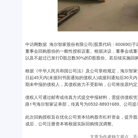
中访网数据 海尔智家股份有限公司(股票代码：600690)
董事会回购股份的一般性授权议案。根据决议，董事会或董
以及不超过已发行D股总数30%的D股股份。若后续实施
根据《中华人民共和国公司法》及公司章程规定，海尔智家
日起45天内(未接到书面通知的债权人)或接到通知后30
期未申报的债权人，其债权效力不受影响，公司将按原约定
债权人可通过邮寄或传真方式提交申报材料，需提供债权凭
路1号海尔智家证券部，传真号为0532-88931689。
此次回购授权旨在优化公司资本结构股市杠杆资金，提升股
成后，公司注册资本将根据实际回购情况调整。
文章为作者独立观点，不