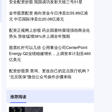
安全配资炒股 我国成功发射天链三号01星
金华股票配资 南向资金今日净卖出55.89亿港
元 中芯国际净卖出20.08亿港元
配资正规网上炒股 药企因塞特展现强劲商业化
势头 营收猛增38%并上调全年预期
股票杠杆可以几倍 公用事业公司CenterPoint
Energy Q2业绩稳健增长，上调资本计划至460
亿美元
配资炒股票 查询、更改自己的定点医疗机构？
“北京医保”微信公众号操作步骤来啦
推荐阅读