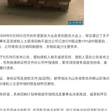
于2025年5月28日召开的年度股东大会及类别股东大会上，审议通过了关于
事长及其授权人士获准回购不超过公司已发行H股总数10%的H股股份，
回购，公司将依法注销回购股份，并相应减少注册资本。
于5月29日发布公告，通知债权人相关减资安排。债权人需在公告发布之
天内，凭有效债权证明文件向公司申报债权，要求清偿债务或提供担保。逾
履行债务。
证、身份证明及授权文件(如适用)。邮寄地址为山东省青岛市崂山区海尔
公司提示债权人注意申报时限及材料完整性。
东价值，具体回购计划将根据市场情况及董事会决策推进。减资程序完
代表股票鑫东财配资_股票配资鑫东财配资_微交易鑫东财股票配资观点