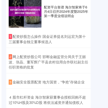
配资平台靠谱 海尔智家将于6
月4日召开2024年度暨2025年
第一季度业绩说明会
​配资炒股怎么操作 国金证券提名刘运宏为第十
1
三届董事会独立董事候选人
​网上配资炒股公司 邯郸金融监管分局关于王丽
2
波、张晶、董军辉广平县农村信用合作联社副主任
任职资格的批复
​金融安全股票配资 地方国资，“争抢”存储企业
3
​股市杠杆资金 海尔智家获董事会授权回购不超
4
过10%H股及30%D股 将依法减资并通知债权人