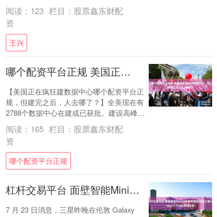
登上《时代》杂志封面，标题为《机器人....
阅读：
123
栏目：
股票鑫东财配
资
王兴
哪个配资平台正规 美国正在疯狂建数据中心，但建完之后，人去哪了？
【美国正在疯狂建数据中心哪个配资平台正
规，但建完之后，人去哪了？】全美现在有
2788个数据中心在建或已获批。建设高峰
期，这些工地上的工人人数加起来能到470
阅读：
165
栏目：
股票鑫东财配
万。....
资
哪个配资平台正规
杠杆交易平台 面壁智能MiniCPM端侧模型登陆三星Galaxy Z Fold8系列手机
7 月 23 日消息，三星昨晚在伦敦 Galaxy