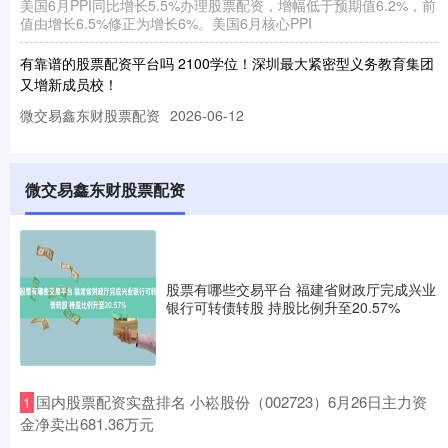
美国6月PPI同比增长5.5%办理股票配资，增幅低于预期值6.2%，前
值由增长6.5%修正为增长6%。美国6月核心PPI
有靠谱的股票配资平台吗 2100学位！深圳最大紧密型义务教育集团
又增新成员校！
微交易鑫东财股票配资
2026-06-12
日前有靠谱的股票配资平台吗，人工智能时代新学校建设暨仁美学
校奠基仪式在深圳市龙岗区外国语学校（集团）举办。来自企业、
学校
微交易鑫东财股票配资
网上配资炒股公司 邯郸金融监管分局关于王丽波、张晶、董军辉广
平县农村信用合作联社副主任任职资格的批复
股票配资鑫东财配资
2026-07-09
股票有哪些交易平台 福建省财政厅完成兴业
2026年05月21日，邯郸金融监管分局关于王丽波、张晶、董军辉广
银行可转债转股 持股比例升至20.57%
平县农村信用合作联社副主任任职资格的批复。 公告内容如
金融安全股票配资 地方国资，“争抢”存储企业
股票配资鑫东财配资
2026-07-10
​国内股票配资实盘排名 小崧股份（002723）6月26日主力资
1
转自：中国新闻周刊 中国新闻周刊记者：王诗涵 发于2026.6.1总第
金净卖出681.36万元
1237期《中国新闻周刊》杂志 近期，两家即将IP