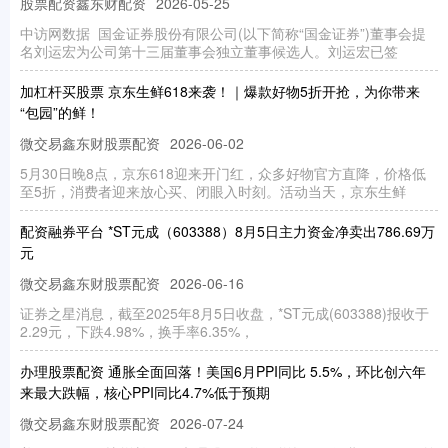
股票配资鑫东财配资
2026-05-25
中访网数据 国金证券股份有限公司(以下简称“国金证券”)董事会提
名刘运宏为公司第十三届董事会独立董事候选人。刘运宏已签
加杠杆买股票 京东生鲜618来袭！｜爆款好物5折开抢，为你带来
“包园”的鲜！
微交易鑫东财股票配资
2026-06-02
5月30日晚8点，京东618迎来开门红，众多好物官方直降，价格低
至5折，消费者迎来放心买、闭眼入时刻。活动当天，京东生鲜
配资融券平台 *ST元成（603388）8月5日主力资金净卖出786.69万
元
微交易鑫东财股票配资
2026-06-16
证券之星消息，截至2025年8月5日收盘，*ST元成(603388)报收于
2.29元，下跌4.98%，换手率6.35%，
办理股票配资 通胀全面回落！美国6月PPI同比 5.5%，环比创六年
来最大跌幅，核心PPI同比4.7%低于预期
微交易鑫东财股票配资
2026-07-24