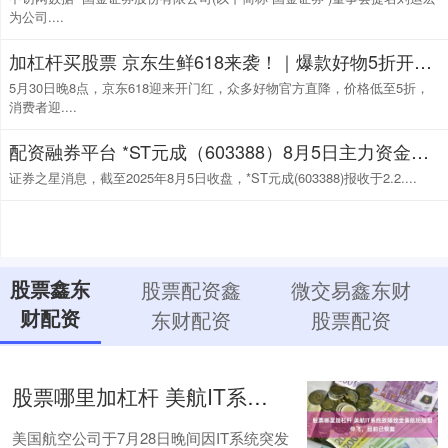
为公司....
加杠杆买股票 京东生鲜618来袭！｜爆款好物5折开抢，为你带来“包园”的鲜！
5月30日晚8点，京东618迎来开门红，众多好物官方直降，价格低至5折，
消费者迎....
配资融券平台 *ST元成（603388）8月5日主力资金净卖出786.69万元
证券之星消息，截至2025年8月5日收盘，*ST元成(603388)报收于2.2....
股票鑫东
股票配资鑫
微交易鑫东财
财配资
东财配资
股票配资
股票哪里加杠杆 美航IT系统故障致全美航班短暂停飞，目前已恢复
美国航空公司于7月28日晚间因IT系统突发