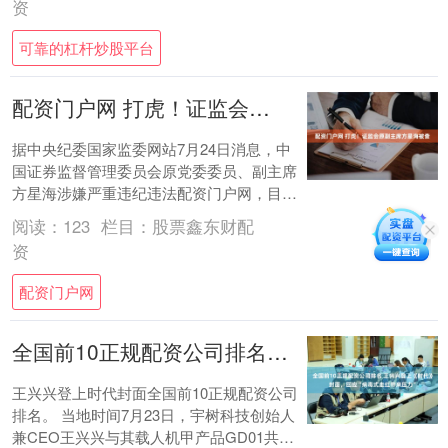
资
可靠的杠杆炒股平台
配资门户网 打虎！证监会原副主席方星海被查
据中央纪委国家监委网站7月24日消息，中
国证券监督管理委员会原党委委员、副主席
方星海涉嫌严重违纪违法配资门户网，目前
正接受中央纪委国家监委纪律审查和监察调
阅读：
123
栏目：
股票鑫东财配
查。 ....
资
配资门户网
全国前10正规配资公司排名 王兴兴登上《时代》封面，回应“病毒式走红带来压力”
王兴兴登上时代封面全国前10正规配资公司
排名。 当地时间7月23日，宇树科技创始人
兼CEO王兴兴与其载人机甲产品GD01共同