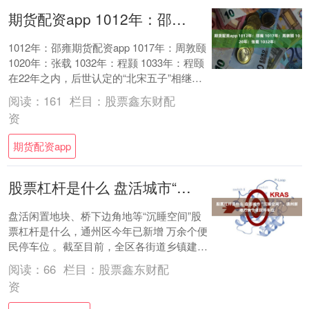
期货配资app 1012年：邵雍 1017年：周敦颐 1020年：张载 1032年：
1012年：邵雍期货配资app 1017年：周敦颐
1020年：张载 1032年：程颢 1033年：程颐
在22年之内，后世认定的“北宋五子”相继降
世。他们生前....
阅读：
161
栏目：
股票鑫东财配
资
期货配资app
股票杠杆是什么 盘活城市“沉睡空间”，通州新增万余个便民停车位
盘活闲置地块、桥下边角地等“沉睡空间”股
票杠杆是什么，通州区今年已新增 万余个便
民停车位 。截至目前，全区各街道乡镇建成
投用98座停车场，新增停车位超1万个，
阅读：
66
栏目：
股票鑫东财配
另....
资