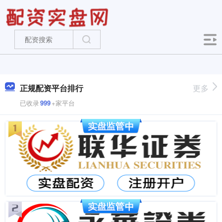
正规配资平台排行
更多
已收录
999
+家平台