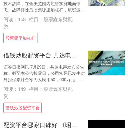
技术故障，在全美范围内短暂实施地面停
飞。故障排除后股票哪里加杠杆，航班运营
已陆续恢复。 美国联邦航空管理局于美国东
阅读：
158
栏目：
股票鑫东财配
部时....
资
股票哪里加杠杆
借钱炒股配资平台 共达电声：公司及控股子公司未发生逾期担保
证券日报网讯 7月29日，共达电声发布公告
称，截至本公告披露日，公司实际已发生对
外担保累计金额为人民币50，000万元，占
公司最近一期经审计净资产的62.17%....
阅读：
149
栏目：
股票鑫东财配
资
借钱炒股配资平台
配资平台哪家口碑好 《昭和米国物语》参加科隆游戏展 带来全新预告