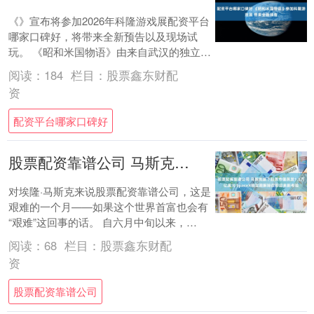
《》宣布将参加2026年科隆游戏展配资平台
哪家口碑好，将带来全新预告以及现场试
玩。 《昭和米国物语》由来自武汉的独立游
戏工作室“铃空游戏”开发，Steam版本将....
阅读：
184
栏目：
股票鑫东财配
资
配资平台哪家口碑好
股票配资靠谱公司 马斯克旗下股票市值蒸发1.5万亿美元 SpaceX锁定期解除在即迎来新考验
对埃隆·马斯克来说股票配资靠谱公司，这是
艰难的一个月——如果这个世界首富也会有
“艰难”这回事的话。 自六月中旬以来，
SpaceX和特斯拉的市值已累计蒸发1.5万....
阅读：
68
栏目：
股票鑫东财配
资
股票配资靠谱公司