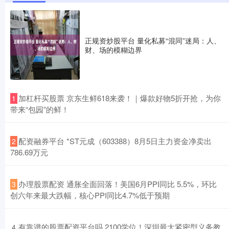
正规资炒股平台 量化私募“混同”迷局：人、
财、场的模糊边界
​加杠杆买股票 京东生鲜618来袭！｜爆款好物5折开抢，为你
1
带来“包园”的鲜！
​配资融券平台 *ST元成（603388）8月5日主力资金净卖出
2
786.69万元
​办理股票配资 通胀全面回落！美国6月PPI同比 5.5%，环比
3
创六年来最大跌幅，核心PPI同比4.7%低于预期
​有靠谱的股票配资平台吗 2100学位！深圳最大紧密型义务教
4