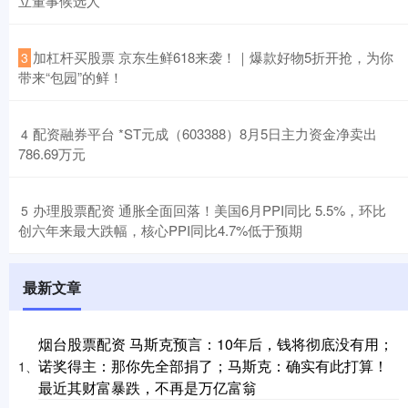
立董事候选人
​加杠杆买股票 京东生鲜618来袭！｜爆款好物5折开抢，为你
3
带来“包园”的鲜！
​配资融券平台 *ST元成（603388）8月5日主力资金净卖出
4
786.69万元
​办理股票配资 通胀全面回落！美国6月PPI同比 5.5%，环比
5
创六年来最大跌幅，核心PPI同比4.7%低于预期
最新文章
烟台股票配资 马斯克预言：10年后，钱将彻底没有用；
诺奖得主：那你先全部捐了；马斯克：确实有此打算！
1、
最近其财富暴跌，不再是万亿富翁