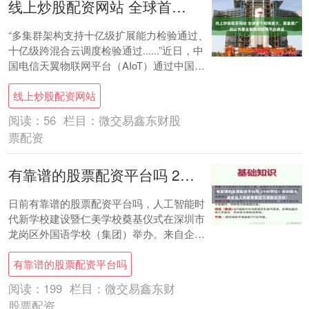
线上炒股配资网站 全球首个规模最大、覆盖最广的公共事业智能物联网平台建成
“多集群架构支持十亿级扩展能力检验通过、
十亿级跨混合云调度检验通过......”近日，中
国电信天翼物联网平台（AIoT）通过中国信
通院“智能物联网4.0”卓越级....
线上炒股配资网站
阅读：
56
栏目：
微交易鑫东财股
票配资
有靠谱的股票配资平台吗 2100学位！深圳最大紧密型义务教育集团又增新成员校！
日前有靠谱的股票配资平台吗，人工智能时
代新学校建设暨仁美学校奠基仪式在深圳市
龙岗区外国语学校（集团）举办。来自企
业、学校、科研机构等多家单位代表参会。
有靠谱的股票配资平台吗
会议聚焦....
阅读：
199
栏目：
微交易鑫东财
股票配资