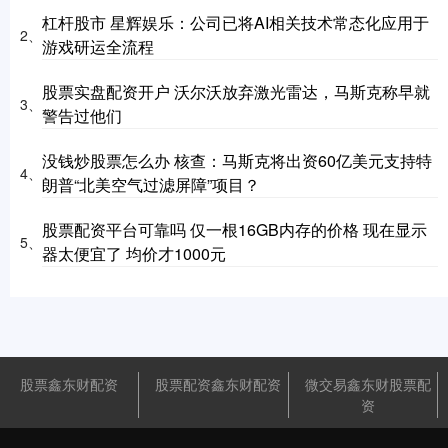
杠杆股市 星辉娱乐：公司已将AI相关技术常态化应用于
2、
游戏研运全流程
股票实盘配资开户 沃尔沃放弃激光雷达，马斯克称早就
3、
警告过他们
没钱炒股票怎么办 核查：马斯克将出资60亿美元支持特
4、
朗普“北美空气过滤屏障”项目？
股票配资平台可靠吗 仅一根16GB内存的价格 现在显示
5、
器太便宜了 均价才1000元
股票鑫东财配资
股票配资鑫东财配资
微交易鑫东财股票配
资