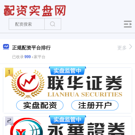
正规配资平台排行
更多
已收录
999
+家平台