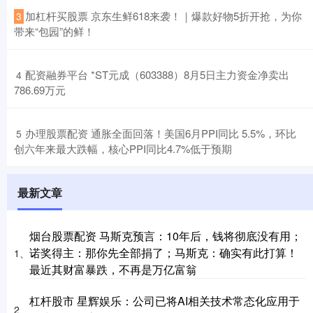
​加杠杆买股票 京东生鲜618来袭！｜爆款好物5折开抢，为你
3
带来“包园”的鲜！
​配资融券平台 *ST元成（603388）8月5日主力资金净卖出
4
786.69万元
​办理股票配资 通胀全面回落！美国6月PPI同比 5.5%，环比
5
创六年来最大跌幅，核心PPI同比4.7%低于预期
最新文章
烟台股票配资 马斯克预言：10年后，钱将彻底没有用；
诺奖得主：那你先全部捐了；马斯克：确实有此打算！
1、
最近其财富暴跌，不再是万亿富翁
杠杆股市 星辉娱乐：公司已将AI相关技术常态化应用于
2、