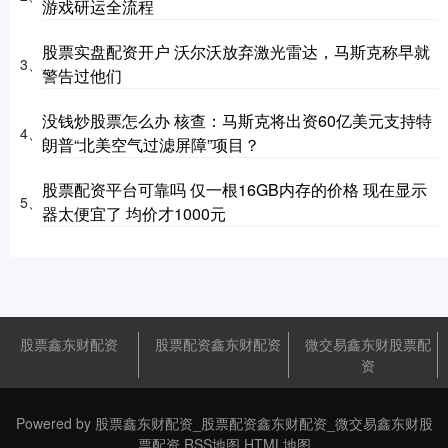
游戏研运全流程
股票实盘配资开户 沃尔沃放弃激光雷达，马斯克称早就
3、
警告过他们
没钱炒股票怎么办 核查：马斯克将出资60亿美元支持特
4、
朗普“北美空气过滤屏障”项目？
股票配资平台可靠吗 仅一根16GB内存的价格 现在显示
5、
器太便宜了 均价才1000元
股票鑫东财配资
股票配资鑫东财配资
微交易鑫东财股票配
资
Powered by
股票鑫东财配资_股票配资鑫东财配资_微交易鑫东财股
票配资
RSS地图
HTML地图