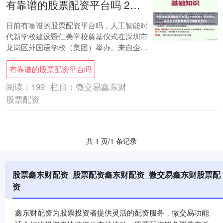
有靠谱的股票配资平台吗 2100学位！深圳最大紧密型义务教育集团又增新成员校！
日前有靠谱的股票配资平台吗，人工智能时
代新学校建设暨仁美学校奠基仪式在深圳市
龙岗区外国语学校（集团）举办。来自企
业、学校、科研机构等多家单位代表参会。
有靠谱的股票配资平台吗
会议聚焦....
阅读：
199
栏目：
微交易鑫东财
股票配资
共 1 页/1 条记录
股票鑫东财配资_股票配资鑫东财配资_微交易鑫东财股票配
资
鑫东财配资为股票投资者提供灵活的配资服务，微交易功能