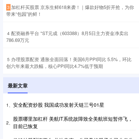
​加杠杆买股票 京东生鲜618来袭！｜爆款好物5折开抢，为你
3
带来“包园”的鲜！
​配资融券平台 *ST元成（603388）8月5日主力资金净卖出
4
786.69万元
​办理股票配资 通胀全面回落！美国6月PPI同比 5.5%，环比
5
创六年来最大跌幅，核心PPI同比4.7%低于预期
最新文章
安全配资炒股 我国成功发射天链三号01星
1、
股票哪里加杠杆 美航IT系统故障致全美航班短暂停飞，
2、
目前已恢复