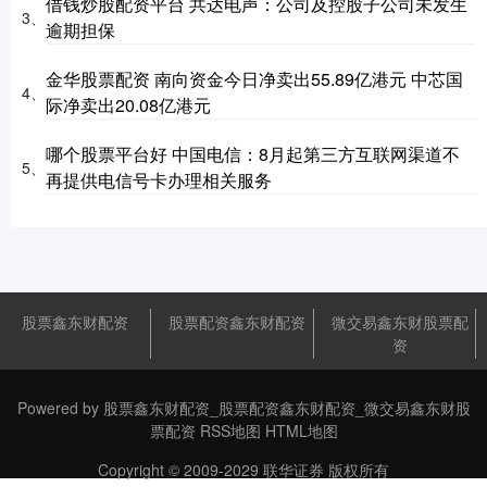
借钱炒股配资平台 共达电声：公司及控股子公司未发生
3、
逾期担保
金华股票配资 南向资金今日净卖出55.89亿港元 中芯国
4、
际净卖出20.08亿港元
哪个股票平台好 中国电信：8月起第三方互联网渠道不
5、
再提供电信号卡办理相关服务
股票鑫东财配资
股票配资鑫东财配资
微交易鑫东财股票配
资
Powered by
股票鑫东财配资_股票配资鑫东财配资_微交易鑫东财股
票配资
RSS地图
HTML地图
Copyright
© 2009-2029
联华证券
版权所有