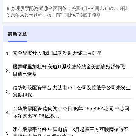
​办理股票配资 通胀全面回落！美国6月PPI同比 5.5%，环比
5
创六年来最大跌幅，核心PPI同比4.7%低于预期
最新文章
安全配资炒股 我国成功发射天链三号01星
1、
股票哪里加杠杆 美航IT系统故障致全美航班短暂停飞，
2、
目前已恢复
借钱炒股配资平台 共达电声：公司及控股子公司未发生
3、
逾期担保
金华股票配资 南向资金今日净卖出55.89亿港元 中芯国
4、
际净卖出20.08亿港元
哪个股票平台好 中国电信：8月起第三方互联网渠道不
5、