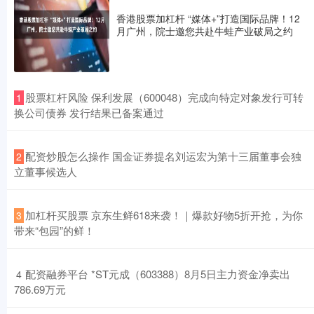
香港股票加杠杆 “媒体+”打造国际品牌！12
月广州，院士邀您共赴牛蛙产业破局之约
​股票杠杆风险 保利发展（600048）完成向特定对象发行可转
1
换公司债券 发行结果已备案通过
​配资炒股怎么操作 国金证券提名刘运宏为第十三届董事会独
2
立董事候选人
​加杠杆买股票 京东生鲜618来袭！｜爆款好物5折开抢，为你
3
带来“包园”的鲜！
​配资融券平台 *ST元成（603388）8月5日主力资金净卖出
4
786.69万元