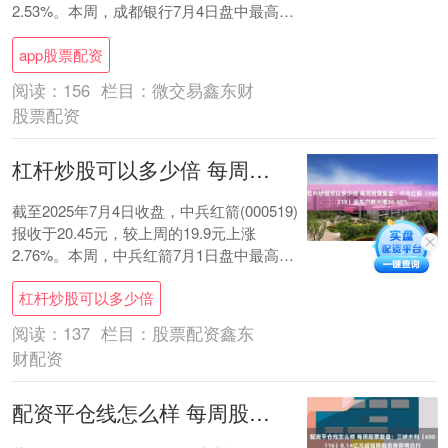
2.53%。本周，成都银行7月4日盘中最高价
报20.73元。6月....
app股票配资
阅读：
156
栏目：
微交易鑫东财
股票配资
杠杆炒股可以多少倍 每周股票复盘：中兵红箭（000519）股东户数大增36.48%
截至2025年7月4日收盘，中兵红箭(000519)
报收于20.45元，较上周的19.9元上涨
2.76%。本周，中兵红箭7月1日盘中最高价
报23.99元，股价触....
杠杆炒股可以多少倍
阅读：
137
栏目：
股票配资鑫东
财配资
配资平仓线怎么样 每周股票复盘：三峡水利（600116）8.14亿元超短期融资券即将兑付