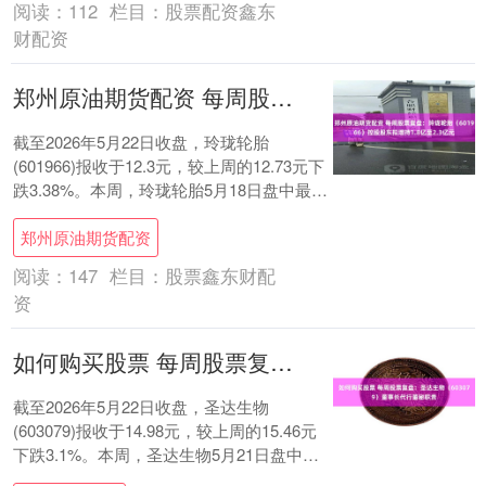
阅读：
112
栏目：
股票配资鑫东
财配资
郑州原油期货配资 每周股票复盘：玲珑轮胎（601966）控股股东拟增持1.8亿至2.3亿元
截至2026年5月22日收盘，玲珑轮胎
(601966)报收于12.3元，较上周的12.73元下
跌3.38%。本周，玲珑轮胎5月18日盘中最高
价报12.75元。5....
郑州原油期货配资
阅读：
147
栏目：
股票鑫东财配
资
如何购买股票 每周股票复盘：圣达生物（603079）董事长代行董秘职责
截至2026年5月22日收盘，圣达生物
(603079)报收于14.98元，较上周的15.46元
下跌3.1%。本周，圣达生物5月21日盘中最
高价报16.05元。5....