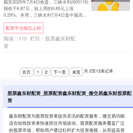
截至2025年7月4日收盘，三峡水利(600116)
报收于6.87元，较上周的6.85元上涨
0.29%。本周，三峡水利7月4日盘中最高价
报6.9元。6月30日盘....
配资平仓线怎么样
阅读：
113
栏目：
股票鑫东财配
资
共
2
页
12
条记录
首页
1
2
下一页
末页
股票鑫东财配资_股票配资鑫东财配资_微交易鑫东财股票配
资
鑫东财配资为股票投资者提供灵活的配资服务，微交易功能
适合短线投资者快速抓住市场波动。股票配资服务覆盖广泛
的股票市场，帮助用户通过杠杆扩大投资规模，从而提高资