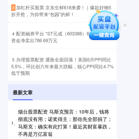
​加杠杆买股票 京东生鲜618来袭！｜爆款好物5
3
折开抢，为你带来“包园”的鲜！
​配资融券平台 *ST元成（603388）8月5日主力
4
资金净卖出786.69万元
​办理股票配资 通胀全面回落！美国6月PPI同比
5
5.5%，环比创六年来最大跌幅，核心PPI同比4.7%
低于预期
最新文章
烟台股票配资 马斯克预言：10年后，钱将
彻底没有用；诺奖得主：那你先全部捐了；
1、
马斯克：确实有此打算！最近其财富暴跌，
不再是万亿富翁