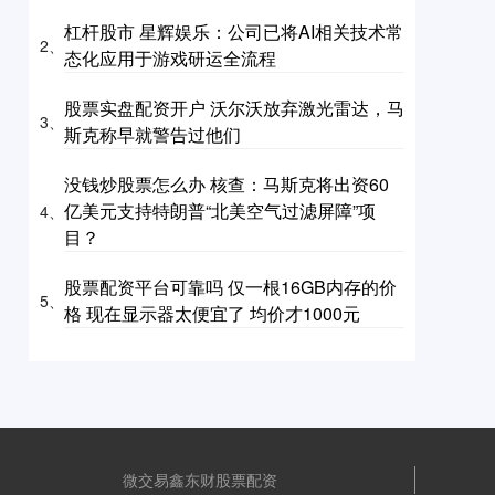
杠杆股市 星辉娱乐：公司已将AI相关技术常
2、
态化应用于游戏研运全流程
股票实盘配资开户 沃尔沃放弃激光雷达，马
3、
斯克称早就警告过他们
没钱炒股票怎么办 核查：马斯克将出资60
亿美元支持特朗普“北美空气过滤屏障”项
4、
目？
股票配资平台可靠吗 仅一根16GB内存的价
5、
格 现在显示器太便宜了 均价才1000元
微交易鑫东财股票配资