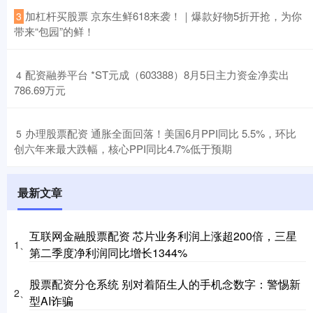
​加杠杆买股票 京东生鲜618来袭！｜爆款好物5折开抢，为你
3
带来“包园”的鲜！
​配资融券平台 *ST元成（603388）8月5日主力资金净卖出
4
786.69万元
​办理股票配资 通胀全面回落！美国6月PPI同比 5.5%，环比
5
创六年来最大跌幅，核心PPI同比4.7%低于预期
最新文章
互联网金融股票配资 芯片业务利润上涨超200倍，三星
1、
第二季度净利润同比增长1344%
股票配资分仓系统 别对着陌生人的手机念数字：警惕新
2、
型AI诈骗