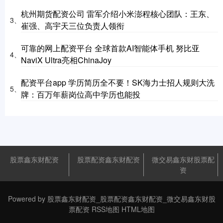
杭州期货配资公司 雷军介绍小米澎程核心团队：王东、
3、
崔强、高宇天三位负责人领衔
可靠的网上配资平台 全球首款AI智能体手机 努比亚
4、
NaviX Ultra亮相ChinaJoy
配资平台app 学历简历全不要！SK海力士招人规则大洗
5、
牌：百万年薪岗位高中学历也能投
股票鑫东财配资
股票配资鑫东财配资
微交易鑫东财股票配
资
Powered by
股票鑫东财配资_股票配资鑫东财配资_微交易鑫东财股
票配资
RSS地图
HTML地图