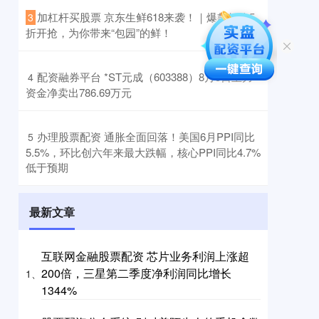
​加杠杆买股票 京东生鲜618来袭！｜爆款好物5
3
折开抢，为你带来“包园”的鲜！
​配资融券平台 *ST元成（603388）8月5日主力
4
资金净卖出786.69万元
​办理股票配资 通胀全面回落！美国6月PPI同比
5
5.5%，环比创六年来最大跌幅，核心PPI同比4.7%
低于预期
最新文章
互联网金融股票配资 芯片业务利润上涨超
200倍，三星第二季度净利润同比增长
1、
1344%