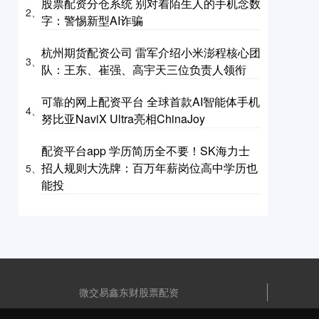
股票配资分仓系统 别对着陌生人的手机念数
2、
字：警惕新型AI诈骗
杭州期货配资公司 雷军介绍小米澎程核心团
3、
队：王东、崔强、高宇天三位负责人领衔
可靠的网上配资平台 全球首款AI智能体手机
4、
努比亚NaviX Ultra亮相ChinaJoy
配资平台app 学历简历全不要！SK海力士
招人规则大洗牌：百万年薪岗位高中学历也
5、
能投
微交易鑫东财股票配资