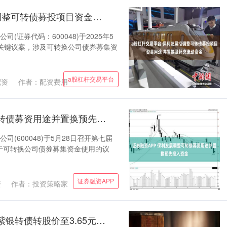
a股杠杆交易平台 保利发展拟调整可转债募投项目资金用途 并置换及补充流动资金
(证券代码：600048)于2025年5
关键议案，涉及可转换公司债券募集资
a股杠杆交易平台
配资
作者：配资费用
证券融资APP 保利发展调整可转债募资用途并置换预先投入资金
(600048)于5月28日召开第七届
于可转换公司债券募集资金使用的议
证券融资APP
资
作者：投资策略家
炒股怎么用杠杆 紫金银行调整紫银转债转股价至3.65元/股 6月6日生效