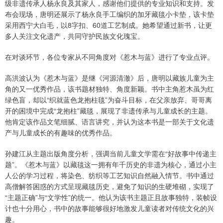
级非遗传承人杨永良及其家人，感谢他们提供的专业知识和支持。发
布会现场，唐明还展示了杨永良手工编织的加牙藏毯小卡垫，该卡垫
采用西宁大白毛，以8字扣、60道工艺制成。她希望通过新书，让更
多人关注文化遗产，共同守护民族文化瑰宝。
在对谈环节，各位专家从不同角度对《惹木与蓝》进行了专业点评。
高洪波认为《惹木与蓝》是继《河源清澈》后，唐明以藏族儿童为主
角的又一优秀作品，该书题材独特、角度新颖。书中主角惹木虽为红
绿色盲，却以“织就蓝色龙抱柱毯”为奋斗目标，在父亲放弃、哥哥离
开的困境中完成“龙抱柱”藏毯，展现了非遗传承与儿童成长的主题。
他肯定该作品文笔细腻、语言讲究，并认为这本书是一部关于文化遗
产与儿童成长的有趣味的优秀作品。
孙建江从主题出版角度分析，强调当前儿童文学需在“好故事中传递主
题”。《惹木与蓝》以藏毯这一拥有年千历史的非遗为核心，通过小主
人公的学习过程，将染色、纺织等工艺知识自然融入情节。书中通过
高僧解答困惑的方式呈现藏毯历史，避免了知识的生硬堆砌，实现了
“主题正确”与“文学性”的统一。他认为该书主题正且故事独特，装帧设
计也十分用心，书中的故事能够很好地激发儿童读者对传统文化的兴
趣。