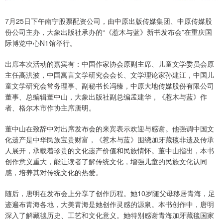
7月25日下午南宁股票配资公司，由中原出版传媒集团、中原传媒股
份公司主办，大象出版社承办的“《惹木与蓝》新书发布会”在重庆国
际博览中心N1馆举行。
出席本次活动的嘉宾有：中国作家协会原副主席、儿童文学委员会原
主任高洪波，中国寓言文学研究会会长、文学理论家孙建江，中国儿
童文学研究会常务理事、副秘书长冯臻，中原大地传媒股份有限公司
董事、总编辑董中山，大象出版社副总编孟建华，《惹木与蓝》作
者、格尔木市作协主席唐明。
董中山在致辞中对出席发布会的来宾表示欢迎与感谢。他强调中国文
化遗产是中华民族宝贵财富，《惹木与蓝》围绕加牙藏毯非遗及传承
人展开，承载着珍贵的文化遗产价值和民族情怀。董中山指出，本书
创作意义重大，能让读者了解传统文化，增强儿童的民族文化认同
感，培养其对传统文化的热爱。
随后，唐明在发布会上分享了创作历程。她10岁随父母移居青海，足
迹遍布青海各地，大美青海是她创作灵感的源泉。本书创作中，唐明
深入了解藏毯历史、工艺和文化意义。她特别感谢青海加牙藏毯国家