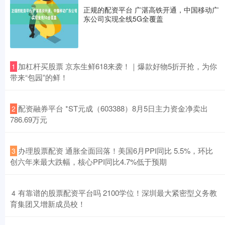
正规的配资平台 广湛高铁开通，中国移动广
东公司实现全线5G全覆盖
​加杠杆买股票 京东生鲜618来袭！｜爆款好物5折开抢，为你
1
带来“包园”的鲜！
​配资融券平台 *ST元成（603388）8月5日主力资金净卖出
2
786.69万元
​办理股票配资 通胀全面回落！美国6月PPI同比 5.5%，环比
3
创六年来最大跌幅，核心PPI同比4.7%低于预期
​有靠谱的股票配资平台吗 2100学位！深圳最大紧密型义务教
4
育集团又增新成员校！