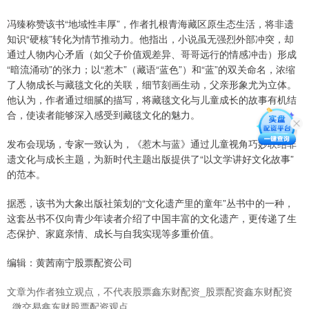
冯臻称赞该书“地域性丰厚”，作者扎根青海藏区原生态生活，将非遗
知识“硬核”转化为情节推动力。他指出，小说虽无强烈外部冲突，却
通过人物内心矛盾（如父子价值观差异、哥哥远行的情感冲击）形成
“暗流涌动”的张力；以“惹木”（藏语“蓝色”）和“蓝”的双关命名，浓缩
了人物成长与藏毯文化的关联，细节刻画生动，父亲形象尤为立体。
他认为，作者通过细腻的描写，将藏毯文化与儿童成长的故事有机结
合，使读者能够深入感受到藏毯文化的魅力。
发布会现场，专家一致认为，《惹木与蓝》通过儿童视角巧妙联结非
遗文化与成长主题，为新时代主题出版提供了“以文学讲好文化故事”
的范本。
据悉，该书为大象出版社策划的“文化遗产里的童年”丛书中的一种，
这套丛书不仅向青少年读者介绍了中国丰富的文化遗产，更传递了生
态保护、家庭亲情、成长与自我实现等多重价值。
编辑：黄茜南宁股票配资公司
文章为作者独立观点，不代表股票鑫东财配资_股票配资鑫东财配资
_微交易鑫东财股票配资观点