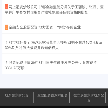
​网上配资炒股公司 邯郸金融监管分局关于王丽波、张晶、董
2
军辉广平县农村信用合作联社副主任任职资格的批复
​金融安全股票配资 地方国资，“争抢”存储企业
3
​股市杠杆资金 海尔智家获董事会授权回购不超过10%H股及
4
30%D股 将依法减资并通知债权人
​股票配资行情如何 8月1日美年健康发布公告，股东减持
5
3331.78万股
股票鑫东财配资
股票配资鑫东财配资
微交易鑫东财股票配
资