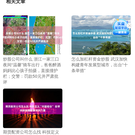
相关文章
炒股公司叫什么 浙江一家三口
怎么加杠杆资金炒股 武汉加快
夜间“温馨”骑车出行，爸爸醉酒
构建青年发展型城市，出台“十
妈妈比心孩子拍摄，直接撞护
条举措”
栏；交警：罚款50元并严肃批
评
期货配资公司怎么找 科技定义