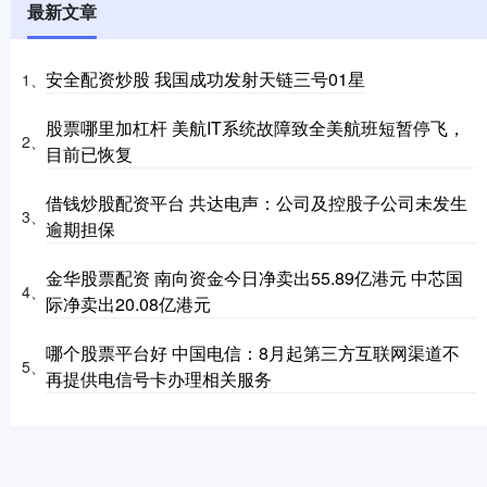
最新文章
安全配资炒股 我国成功发射天链三号01星
1、
股票哪里加杠杆 美航IT系统故障致全美航班短暂停飞，
2、
目前已恢复
借钱炒股配资平台 共达电声：公司及控股子公司未发生
3、
逾期担保
金华股票配资 南向资金今日净卖出55.89亿港元 中芯国
4、
际净卖出20.08亿港元
哪个股票平台好 中国电信：8月起第三方互联网渠道不
5、
再提供电信号卡办理相关服务