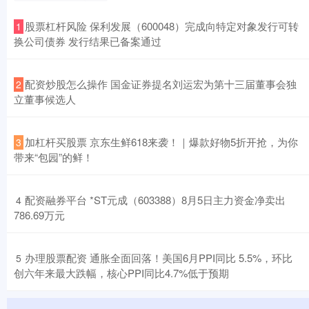
​股票杠杆风险 保利发展（600048）完成向特定对象发行可转
1
换公司债券 发行结果已备案通过
​配资炒股怎么操作 国金证券提名刘运宏为第十三届董事会独
2
立董事候选人
​加杠杆买股票 京东生鲜618来袭！｜爆款好物5折开抢，为你
3
带来“包园”的鲜！
​配资融券平台 *ST元成（603388）8月5日主力资金净卖出
4
786.69万元
​办理股票配资 通胀全面回落！美国6月PPI同比 5.5%，环比
5
创六年来最大跌幅，核心PPI同比4.7%低于预期