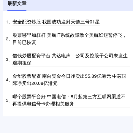
最新文章
安全配资炒股 我国成功发射天链三号01星
1、
股票哪里加杠杆 美航IT系统故障致全美航班短暂停飞，
2、
目前已恢复
借钱炒股配资平台 共达电声：公司及控股子公司未发生
3、
逾期担保
金华股票配资 南向资金今日净卖出55.89亿港元 中芯国
4、
际净卖出20.08亿港元
哪个股票平台好 中国电信：8月起第三方互联网渠道不
5、
再提供电信号卡办理相关服务