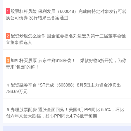
​股票杠杆风险 保利发展（600048）完成向特定对象发行可转
1
换公司债券 发行结果已备案通过
​配资炒股怎么操作 国金证券提名刘运宏为第十三届董事会独
2
立董事候选人
​加杠杆买股票 京东生鲜618来袭！｜爆款好物5折开抢，为你
3
带来“包园”的鲜！
​配资融券平台 *ST元成（603388）8月5日主力资金净卖出
4
786.69万元
​办理股票配资 通胀全面回落！美国6月PPI同比 5.5%，环比
5
创六年来最大跌幅，核心PPI同比4.7%低于预期